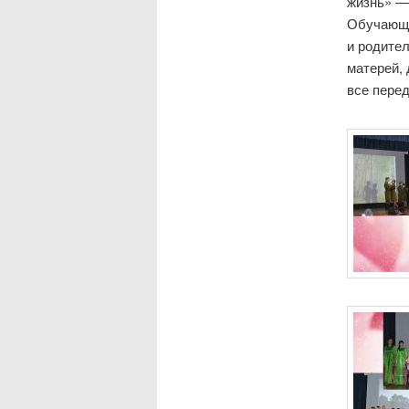
жизнь» —
Обучающи
и родите
матерей, 
все перед