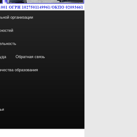
ьной организации
жностей
ельность
уда
Обратная связь
ачества образования
ьи