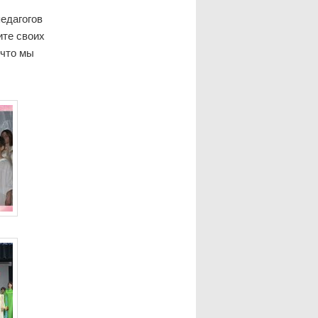
едагогов
ите своих
 что мы