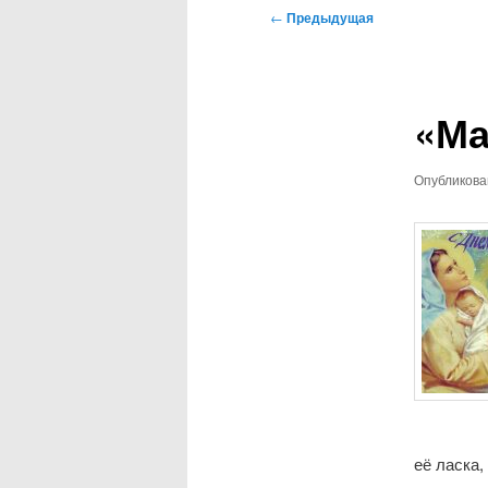
Навигация
←
Предыдущая
по
записям
«Ма
Опубликов
её ласка,