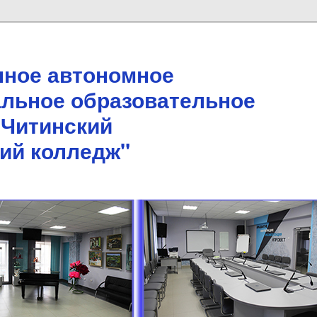
нное автономное
льное образовательное
"Читинский
кий колледж"