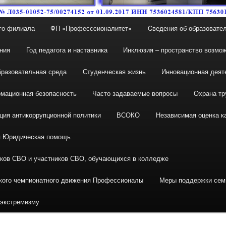
го филиала
ФП «Профессcионалитет»
Cведения об образовател
ния
Год педагога и наставника
Инклюзия – пространство возмо
разовательная среда
Студенческая жизнь
Инновационная деят
мационная безопасность
Часто задаваемые вопросы
Охрана тр
ция антикоррупционной политики
ВСОКО
Независимая оценка к
я Юридическая помощь
иков СВО и участников СВО, обучающихся в колледже
кого чемпионатного движения Профессионалы
Меры поддержки сем
 экстремизму