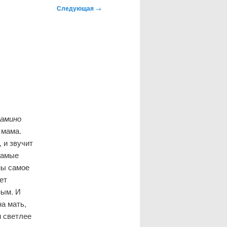
Следующая
→
амино
 мама.
 и звучит
самые
мы самое
ет
ным. И
на мать,
и светлее